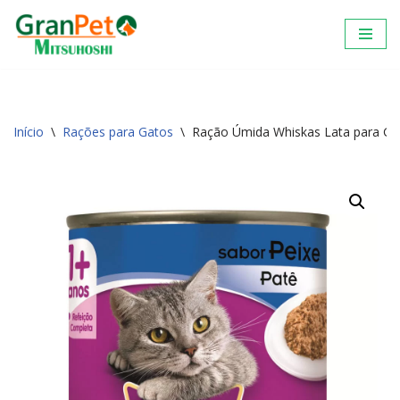
Pular
para
o
conteúdo
Início
\
Rações para Gatos
\
Ração Úmida Whiskas Lata para Gat