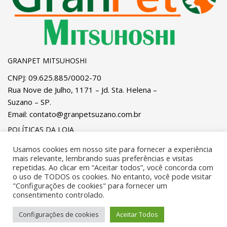
GRANPET MITSUHOSHI
CNPJ: 09.625.885/0002-70
Rua Nove de Julho, 1171 – Jd. Sta. Helena –
Suzano – SP.
Email:
contato@granpetsuzano.com.br
POLÍTICAS DA LOJA
Privacidade
e
Cookies
Pagamentos
Usamos cookies em nosso site para fornecer a experiência
mais relevante, lembrando suas preferências e visitas
Trocas, Devoluções e Reembolsos
Entregas
repetidas. Ao clicar em “Aceitar todos”, você concorda com
o uso de TODOS os cookies. No entanto, você pode visitar
"Configurações de cookies" para fornecer um
Desenvolvido por
OSA IT Solutions
. Todos os direitos
consentimento controlado.
reservados.
Configurações de cookies
Aceitar Todos