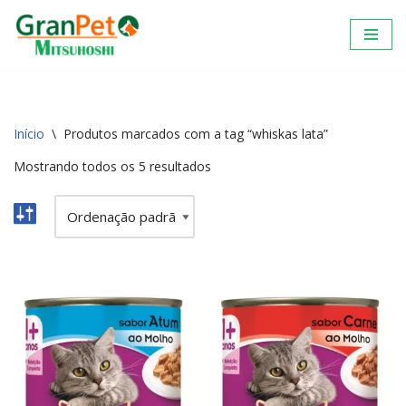
Pular
para
o
conteúdo
Início
\
Produtos marcados com a tag “whiskas lata”
Mostrando todos os 5 resultados