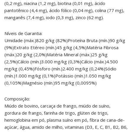
(0,2 mg), niacina (1,2 mg), biotina (0,01 mg), ácido
pantotênico (4,4 mg), ácido fólico (0,04 mg), colina (77 mg),
manganês (7,4 mg), iodo (0,3 mg), zinco (62 mg).
Níveis de Garantia:
Umidade (máx.)820 g/kg (82%)Proteína Bruta (mín.)90 g/kg
(9%)Extrato Etéreo (mín.)45 g/kg (4,5%)Matéria Fibrosa
(máx.)20 g/kg (2,0%)Matéria Mineral (máx.)25 g/kg
(2,5%)Cálcio (mín.)3.000 mg/kg (0,3%)Cálcio (máx.)4.500
mg/kg (0,45%)Fósforo (mín.)2.400 mg/kg (0,24%)Sódio
(mín.)1.000 mg/kg (0,1%)Potássio (mín.)1.050 mg/kg
(0,105%)Magnésio (mín.)95 mg/kg (0,0095%)
Composição:
Miúdo de bovino, carcaça de frango, miúdo de suíno,
gordura de frango, farinha de trigo, glúten de trigo,
hemoglobina em pó, plasma suíno em pó, fibra de cana-de-
açúcar, água, amido de milho, vitaminas (D3, E, C, B1, B2, B6,