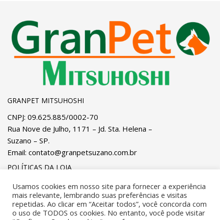
GRANPET MITSUHOSHI
CNPJ: 09.625.885/0002-70
Rua Nove de Julho, 1171 – Jd. Sta. Helena –
Suzano – SP.
Email:
contato@granpetsuzano.com.br
POLÍTICAS DA LOJA
Privacidade
e
Cookies
Pagamentos
Usamos cookies em nosso site para fornecer a experiência
mais relevante, lembrando suas preferências e visitas
Trocas, Devoluções e Reembolsos
Entregas
repetidas. Ao clicar em “Aceitar todos”, você concorda com
o uso de TODOS os cookies. No entanto, você pode visitar