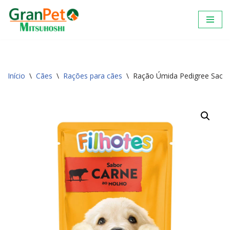
Pular
para
o
conteúdo
Início
\
Cães
\
Rações para cães
\
Ração Úmida Pedigree Sachê