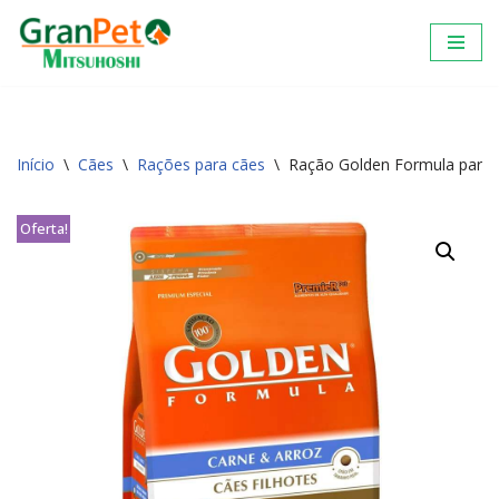
Pular
para
o
conteúdo
Início
\
Cães
\
Rações para cães
\
Ração Golden Formula para C
Oferta!