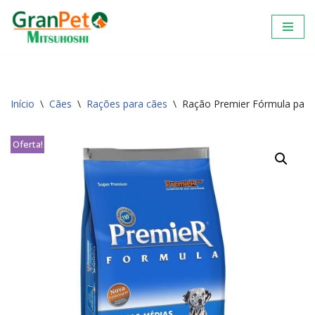
Pular
para
o
conteúdo
Início
\
Cães
\
Rações para cães
\
Ração Premier Fórmula para
Oferta!