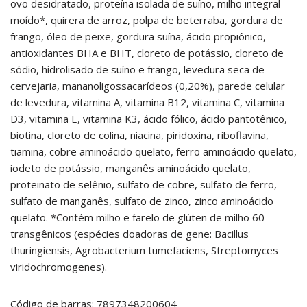
ovo desidratado, proteína isolada de suíno, milho integral
moído*, quirera de arroz, polpa de beterraba, gordura de
frango, óleo de peixe, gordura suína, ácido propiônico,
antioxidantes BHA e BHT, cloreto de potássio, cloreto de
sódio, hidrolisado de suíno e frango, levedura seca de
cervejaria, mananoligossacarídeos (0,20%), parede celular
de levedura, vitamina A, vitamina B12, vitamina C, vitamina
D3, vitamina E, vitamina K3, ácido fólico, ácido pantotênico,
biotina, cloreto de colina, niacina, piridoxina, riboflavina,
tiamina, cobre aminoácido quelato, ferro aminoácido quelato,
iodeto de potássio, manganês aminoácido quelato,
proteinato de selênio, sulfato de cobre, sulfato de ferro,
sulfato de manganês, sulfato de zinco, zinco aminoácido
quelato. *Contém milho e farelo de glúten de milho 60
transgênicos (espécies doadoras de gene: Bacillus
thuringiensis, Agrobacterium tumefaciens, Streptomyces
viridochromogenes).
Código de barras: 7897348200604