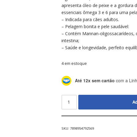
apresenta óleo de peixe e a gordura 
essenciais ômega 3 e 6 para uma pela
– Indicada para cães adultos.
– Pelagem bonita e pele saudável:
– Contém Mannan-oligossacarídeos, que
intestina;
– Saúde e longevidade, perfeito equilíb
4 em estoque
Até 12x sem cartão
com a Linh
Ad
SKU:
7898954792569