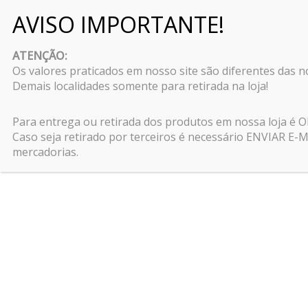
Pular
para
ATENÇÃO:
o
Os valores praticados em nosso site são diferentes das 
conteúdo
Demais localidades somente para retirada na loja!
Início
\
Cães
\
Rações para cães
\
Ração Premiatta
Para entrega ou retirada dos produtos em nossa loja é
Caso seja retirado por terceiros é necessário ENVIAR 
mercadorias.