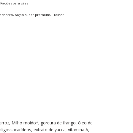
,
Rações para cães
cachorro
,
ração super premium
,
Trainer
 arroz, Milho moído*, gordura de frango, óleo de
ligossacarídeos, extrato de yucca, vitamina A,