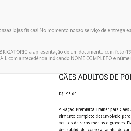
nossas lojas físicas! No momento nosso serviço de entrega e
 Classic Trainer para Cães Adultos de Porte Médio 15kg
 OBRIGATÓRIO a apresentação de um documento com foto (R
E-MAIL com antecedência indicando NOME COMPLETO e número 
RAÇÃO PREMIATTA CL
CÃES ADULTOS DE PO
R$
195,00
A Ração Premiatta Trainer para Cães
alimento completo desenvolvido para 
adultos de raças médias e grandes. E
digestibilidade, como a farinha de ca