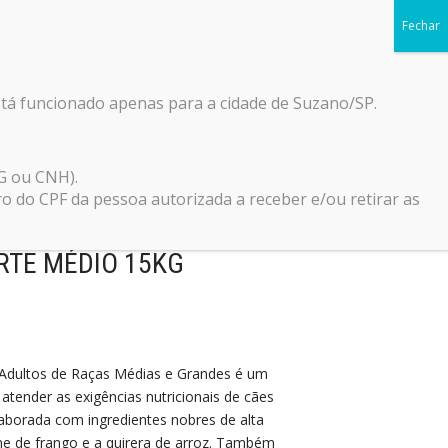
Início
Blog
Loja
Contato
0
stá funcionado apenas para a cidade de Suzano/SP.
G ou CNH).
do CPF da pessoa autorizada a receber e/ou retirar as
ASSIC TRAINER PARA
RTE MÉDIO 15KG
 Adultos de Raças Médias e Grandes é um
atender as exigências nutricionais de cães
laborada com ingredientes nobres de alta
rne de frango e a quirera de arroz. Também