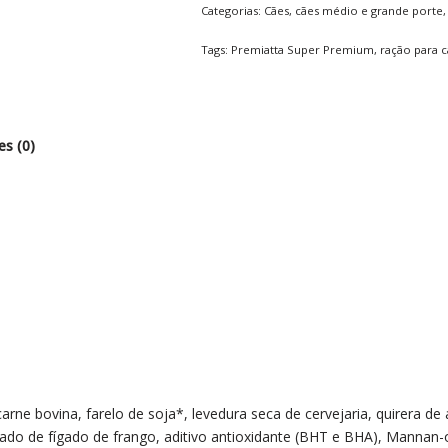
Categorias:
Cães
,
cães médio e grande porte
Tags:
Premiatta Super Premium
,
ração para 
es (0)
arne bovina, farelo de soja*, levedura seca de cervejaria, quirera de
isado de fígado de frango, aditivo antioxidante (BHT e BHA), Mannan-o