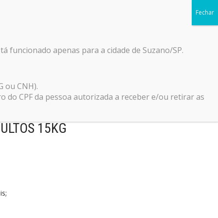
Início
Blog
Loja
Contato
0
stá funcionado apenas para a cidade de Suzano/SP.
G ou CNH).
do CPF da pessoa autorizada a receber e/ou retirar as
IAL SABOR FRANGO E
DULTOS 15KG
is;