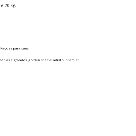
e 20 kg.
,
Rações para cães
médias e grandes
,
golden special adulto
,
premier