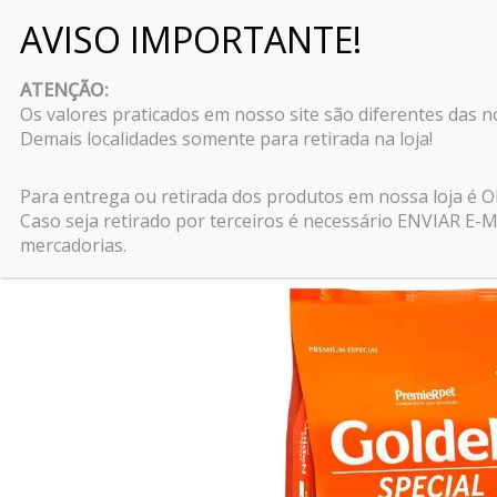
Pular
para
ATENÇÃO:
o
Os valores praticados em nosso site são diferentes das 
conteúdo
Demais localidades somente para retirada na loja!
Início
\
Cães
\
Rações para cães
\
Ração Golden S
Para entrega ou retirada dos produtos em nossa loja é
Caso seja retirado por terceiros é necessário ENVIAR 
mercadorias.
Oferta!