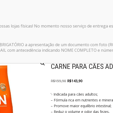
nossas lojas físicas! No momento nosso serviço de entrega e
pecial Sabor Frango e Carne para Cães Adultos 15kg
 OBRIGATÓRIO a apresentação de um documento com foto (R
E-MAIL com antecedência indicando NOME COMPLETO e número 
RAÇÃO GOLDEN SPEC
CARNE PARA CÃES A
R$
159,90
R$
143,90
‘- Indicada para cães adultos;
– Fórmula rica em nutrientes e minera
– Promove maior equilíbrio intestinal;
– Reduz o volume e odor das fezes,