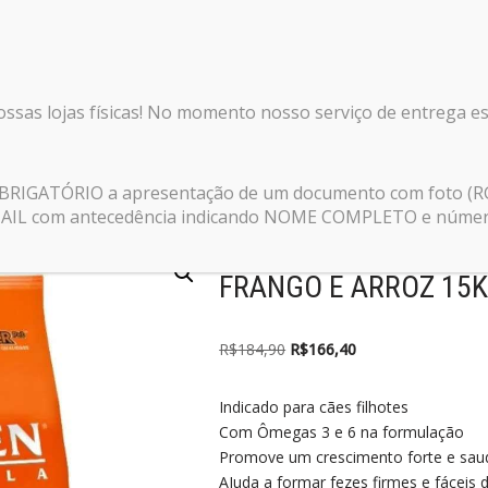
nossas lojas físicas! No momento nosso serviço de entrega e
ormula Cães Filhotes Frango e Arroz 15kg
 OBRIGATÓRIO a apresentação de um documento com foto (R
E-MAIL com antecedência indicando NOME COMPLETO e número 
RAÇÃO GOLDEN FORM
FRANGO E ARROZ 15
R$
184,90
R$
166,40
Indicado para cães filhotes
Com Ômegas 3 e 6 na formulação
Promove um crescimento forte e sau
AJuda a formar fezes firmes e fáceis 