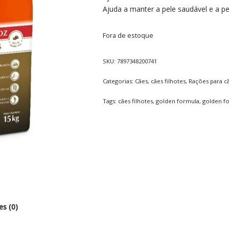
Ajuda a manter a pele saudável e a p
Fora de estoque
SKU:
7897348200741
Categorias:
Cães
,
cães filhotes
,
Rações para c
Tags:
cães filhotes
,
golden formula
,
golden fo
es (0)