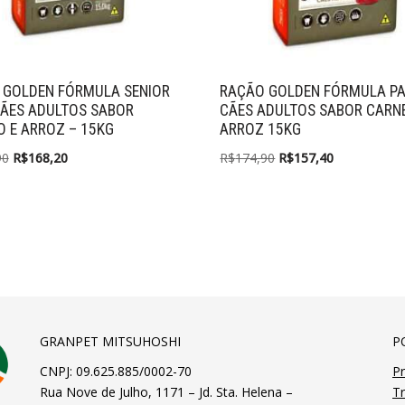
 GOLDEN FÓRMULA SENIOR
RAÇÃO GOLDEN FÓRMULA P
CÃES ADULTOS SABOR
CÃES ADULTOS SABOR CARNE
 E ARROZ – 15KG
ARROZ 15KG
90
R$
168,20
R$
174,90
R$
157,40
GRANPET MITSUHOSHI
P
CNPJ: 09.625.885/0002-70
Pr
Rua Nove de Julho, 1171 – Jd. Sta. Helena –
T