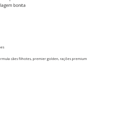
elagem bonita
ães
rmula cães filhotes
,
premier golden
,
rações premium