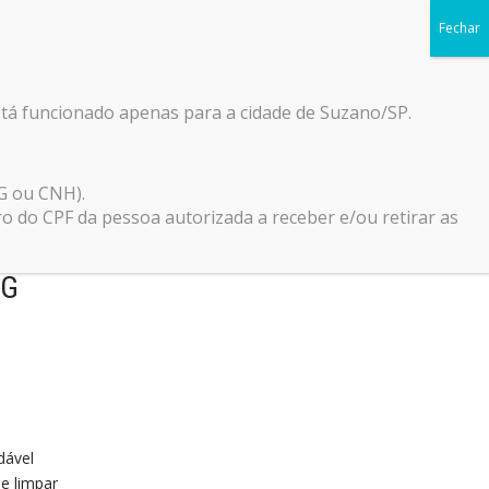
Início
Blog
Loja
Contato
0
stá funcionado apenas para a cidade de Suzano/SP.
G ou CNH).
do CPF da pessoa autorizada a receber e/ou retirar as
ULA CÃES FILHOTES
KG
dável
de limpar