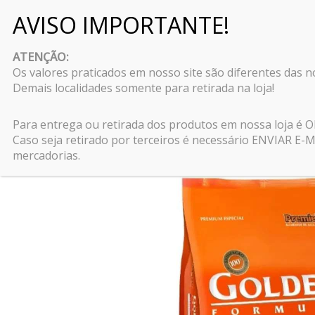
Pular
para
ATENÇÃO:
o
Os valores praticados em nosso site são diferentes das 
conteúdo
Demais localidades somente para retirada na loja!
Início
\
Cães
\
Rações para cães
\
Ração Golden F
Para entrega ou retirada dos produtos em nossa loja é
Caso seja retirado por terceiros é necessário ENVIAR 
mercadorias.
Oferta!