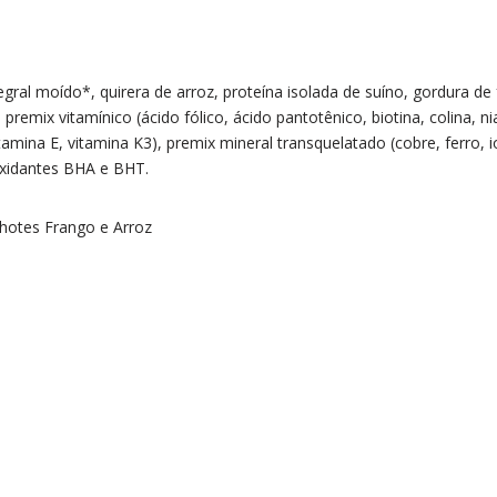
tegral moído*, quirera de arroz, proteína isolada de suíno, gordura de
 premix vitamínico (ácido fólico, ácido pantotênico, biotina, colina, n
tamina E, vitamina K3), premix mineral transquelatado (cobre, ferro, 
ioxidantes BHA e BHT.
lhotes Frango e Arroz