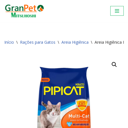
Pular
para
o
conteúdo
Início
\
Rações para Gatos
\
Areia Higiênica
\
Areia Higiênica Pi