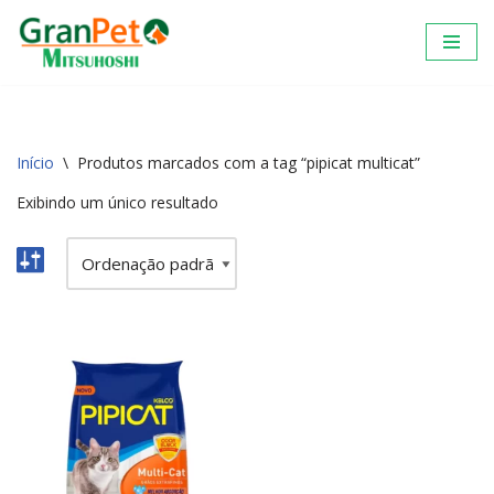
Pular
para
o
conteúdo
Início
\
Produtos marcados com a tag “pipicat multicat”
Exibindo um único resultado