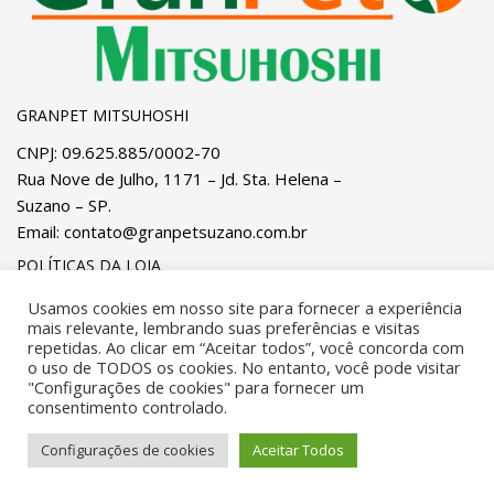
GRANPET MITSUHOSHI
CNPJ: 09.625.885/0002-70
Rua Nove de Julho, 1171 – Jd. Sta. Helena –
Suzano – SP.
Email:
contato@granpetsuzano.com.br
POLÍTICAS DA LOJA
Privacidade
e
Cookies
Pagamentos
Usamos cookies em nosso site para fornecer a experiência
mais relevante, lembrando suas preferências e visitas
Trocas, Devoluções e Reembolsos
Entregas
repetidas. Ao clicar em “Aceitar todos”, você concorda com
o uso de TODOS os cookies. No entanto, você pode visitar
"Configurações de cookies" para fornecer um
Desenvolvido por
OSA IT Solutions
. Todos os direitos
consentimento controlado.
reservados.
Configurações de cookies
Aceitar Todos