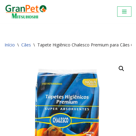
Pular
para
o
conteúdo
Início
\
Cães
\
Tapete Higiênico Chalesco Premium para Cães 6