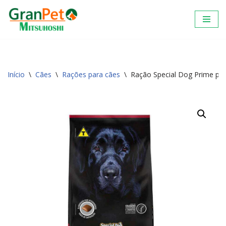
Pular
para
o
conteúdo
Início
\
Cães
\
Rações para cães
\
Ração Special Dog Prime pa