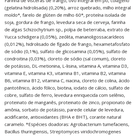
Farinha de vísceras de frango, ovo integral em pó, colágeno
(gelatina hidrolisada) (0,20%), arroz quebrado, milho integral
moído*, farelo de glúten de milho 60*, proteína isolada de
soja, gordura de frango, levedura seca de cerveja, farinha
de algas Schizochytrium sp., polpa de beterraba, extrato de
Yucca schidigera (0,05%), zeólita, mananoligossacarídeos
(0,012%), hidrolisado de fígado de frango, hexametafosfato
de sódio (0,1%), sulfato de glicosamina (0,05%), sulfato de
condroitina (0,03%), cloreto de sódio (sal comum), cloreto
de potássio, DL-metionina, L-lisina, vitamina A, vitamina D3,
vitamina E, vitamina K3, vitamina B1, vitamina B2, vitamina
B6, vitamina B12, vitamina C, niacina, cloreto de colina, ácido
pantotênico, ácido fólico, biotina, iodato de cálcio, sulfato de
cobre, sulfato de ferro, levedura enriquecida com selênio,
proteinato de manganês, proteinato de zinco, propionato de
amônia, sorbato de potássio, parede celular de levedura,
acidificante, antioxidantes (BHA e BHT), corante natural
caramelo. *Espécies doadoras: Agrobacterium tumefaciens,
Bacillus thuringiensis, Streptomyces viridochromogenes