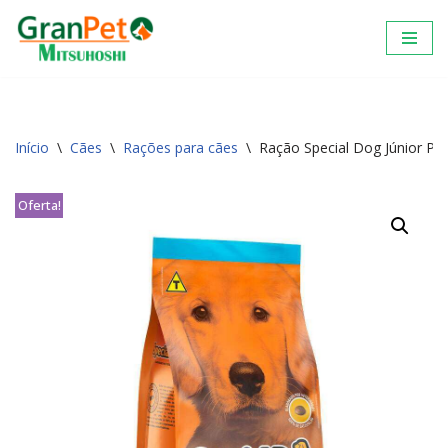
Pular
para
o
conteúdo
Início
\
Cães
\
Rações para cães
\
Ração Special Dog Júnior Pr
Oferta!