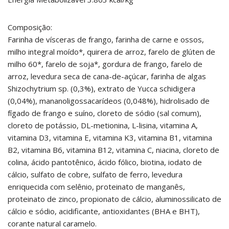
Composição:
Farinha de vísceras de frango, farinha de carne e ossos,
milho integral moído*, quirera de arroz, farelo de glúten de
milho 60*, farelo de soja*, gordura de frango, farelo de
arroz, levedura seca de cana-de-açúcar, farinha de algas
Shizochytrium sp. (0,3%), extrato de Yucca schidigera
(0,04%), mananoligossacarídeos (0,048%), hidrolisado de
fígado de frango e suíno, cloreto de sódio (sal comum),
cloreto de potássio, DL-metionina, L-lisina, vitamina A,
vitamina D3, vitamina E, vitamina K3, vitamina B1, vitamina
B2, vitamina B6, vitamina B12, vitamina C, niacina, cloreto de
colina, ácido pantotênico, ácido fólico, biotina, iodato de
cálcio, sulfato de cobre, sulfato de ferro, levedura
enriquecida com selênio, proteinato de manganês,
proteinato de zinco, propionato de cálcio, aluminossilicato de
cálcio e sódio, acidificante, antioxidantes (BHA e BHT),
corante natural caramelo.