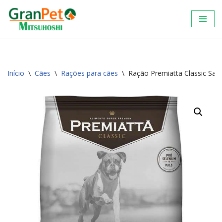
Pular
para
o
conteúdo
Início
\
Cães
\
Rações para cães
\
Ração Premiatta Classic Sab