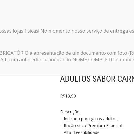
nossas lojas físicas! No momento nosso serviço de entrega e
Mix para Gatos Adultos Sabor Carne, Frango e Peixe 1 Kg
 OBRIGATÓRIO a apresentação de um documento com foto (R
E-MAIL com antecedência indicando NOME COMPLETO e número 
RAÇÃO MULTI STAR C
ADULTOS SABOR CARN
R$
13,90
Descrição:
– Indicada para gatos adultos;
– Ração seca Premium Especial;
– Alta digestibilidade;