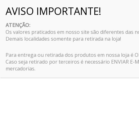
Pular
para
ATENÇÃO:
o
Os valores praticados em nosso site são diferentes das 
conteúdo
Demais localidades somente para retirada na loja!
Início
\
Rações para Gatos
\
Ração Multi Star Cat 
Para entrega ou retirada dos produtos em nossa loja é
Caso seja retirado por terceiros é necessário ENVIAR 
mercadorias.