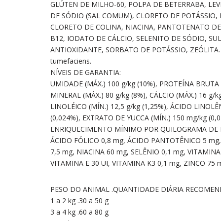
GLÚTEN DE MILHO-60, POLPA DE BETERRABA, LEVE
DE SÓDIO (SAL COMUM), CLORETO DE POTÁSSIO, 
CLORETO DE COLINA, NIACINA, PANTOTENATO DE CÁ
B12, IODATO DE CÁLCIO, SELENITO DE SÓDIO, S
ANTIOXIDANTE, SORBATO DE POTÁSSIO, ZEÓLITA. ES
tumefaciens.
NÍVEIS DE GARANTIA:
UMIDADE (MÁX.) 100 g/kg (10%), PROTEÍNA BRUTA (M
MINERAL (MÁX.) 80 g/kg (8%), CÁLCIO (MÁX.) 16 g/kg
LINOLÉICO (MÍN.) 12,5 g/kg (1,25%), ÁCIDO LINOL
(0,024%), EXTRATO DE YUCCA (MÍN.) 150 mg/kg (0,0
ENRIQUECIMENTO MÍNIMO POR QUILOGRAMA DE
ÁCIDO FÓLICO 0,8 mg, ÁCIDO PANTOTÊNICO 5 mg,
7,5 mg, NIACINA 60 mg, SELÊNIO 0,1 mg, VITAMINA
VITAMINA E 30 UI, VITAMINA K3 0,1 mg, ZINCO 75 
PESO DO ANIMAL .QUANTIDADE DIÁRIA RECOME
1 a 2 kg .30 a 50 g
3 a 4 kg .60 a 80 g