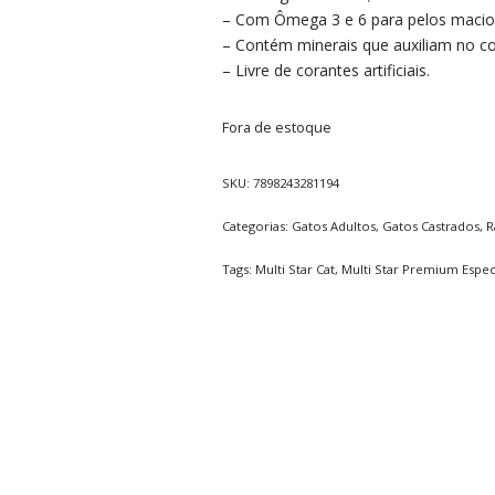
– Com Ômega 3 e 6 para pelos macios
– Contém minerais que auxiliam no con
– Livre de corantes artificiais.
Fora de estoque
SKU:
7898243281194
Categorias:
Gatos Adultos
,
Gatos Castrados
,
R
Tags:
Multi Star Cat
,
Multi Star Premium Espec