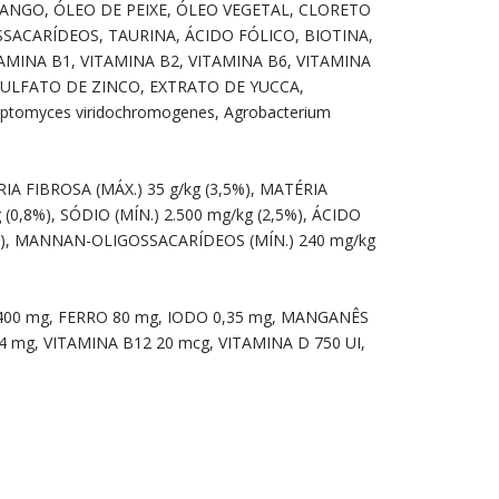
FRANGO, ÓLEO DE PEIXE, ÓLEO VEGETAL, CLORETO
ACARÍDEOS, TAURINA, ÁCIDO FÓLICO, BIOTINA,
AMINA B1, VITAMINA B2, VITAMINA B6, VITAMINA
SULFATO DE ZINCO, EXTRATO DE YUCCA,
ptomyces viridochromogenes, Agrobacterium
IA FIBROSA (MÁX.) 35 g/kg (3,5%), MATÉRIA
 (0,8%), SÓDIO (MÍN.) 2.500 mg/kg (2,5%), ÁCIDO
0,1%), MANNAN-OLIGOSSACARÍDEOS (MÍN.) 240 mg/kg
400 mg, FERRO 80 mg, IODO 0,35 mg, MANGANÊS
 4 mg, VITAMINA B12 20 mcg, VITAMINA D 750 UI,