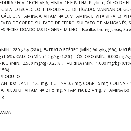
DURA SECA DE CERVEJA, FIBRA DE ERVILHA, Psyllium, ÓLEO DE 
FOSFATO BICÁLCICO, HIDROLISADO DE FÍGADO, MANNAN-OLIGOSS
LCIO, VITAMINA A, VITAMINA D, VITAMINA E, VITAMINA K3, VIT
ULFATO DE COBRE, SULFATO DE FERRO, SULFATO DE MANGANÊS, 
PÉCIES DOADORAS DE GENE: MILHO – Bacillus thuringiensis, Stre
ÍN.) 280 g/kg (28%), EXTRATO ETÉREO (MÍN.) 90 g/kg (9%), MATÉR
 (1,6%), CÁLCIO (MÍN.) 12 g/kg (1,2%), FÓSFORO (MÍN.) 8.000 mg/kg
ÊNICO (MÍN.) 2.500 mg/kg (0,25%), TAURINA (MÍN.) 1.000 mg/kg (
15%).
 PRODUTO:
 ANTIOXIDANTE 125 mg, BIOTINA 0,7 mg, COBRE 5 mg, COLINA 2.
 A 10.000 UI, VITAMINA B1 5 mg, VITAMINA B2 4 mg, VITAMINA B6
mg.
NDADA