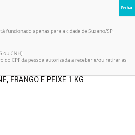
Início
Blog
Loja
Contato
0
stá funcionado apenas para a cidade de Suzano/SP.
G ou CNH).
do CPF da pessoa autorizada a receber e/ou retirar as
AT MIX PARA GATOS
E, FRANGO E PEIXE 1 KG