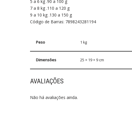
5 a 6 kg .90 a 100 g
7 a 8 kg .110 a 120 g
9 a 10 kg .130 a 150 g
Código de Barras: 7898243281194
Peso
1 kg
Dimensões
25 × 19 × 9 cm
AVALIAÇÕES
Não há avaliações ainda.