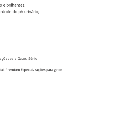
 e brilhantes;
trole do ph urinário;
ações para Gatos
,
Sênior
ial
,
Premium Especial
,
rações para gatos