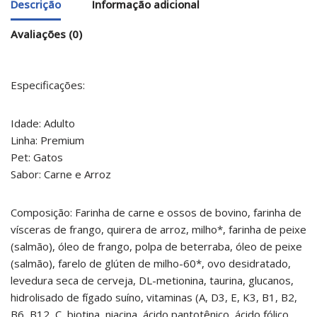
Descrição
Informação adicional
Avaliações (0)
Especificações:
Idade: Adulto
Linha: Premium
Pet: Gatos
Sabor: Carne e Arroz
Composição: Farinha de carne e ossos de bovino, farinha de
vísceras de frango, quirera de arroz, milho*, farinha de peixe
(salmão), óleo de frango, polpa de beterraba, óleo de peixe
(salmão), farelo de glúten de milho-60*, ovo desidratado,
levedura seca de cerveja, DL-metionina, taurina, glucanos,
hidrolisado de fígado suíno, vitaminas (A, D3, E, K3, B1, B2,
B6, B12, C, biotina, niacina, ácido pantotênico, ácido fólico,