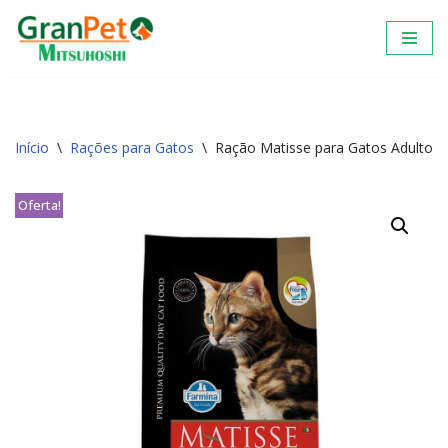
Pular
para
o
conteúdo
Início
\
Rações para Gatos
\
Ração Matisse para Gatos Adultos 
Oferta!