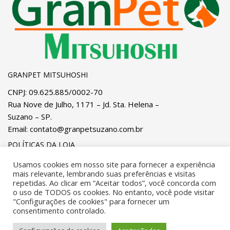
GRANPET MITSUHOSHI
CNPJ: 09.625.885/0002-70
Rua Nove de Julho, 1171 – Jd. Sta. Helena –
Suzano – SP.
Email:
contato@granpetsuzano.com.br
POLÍTICAS DA LOJA
Privacidade
e
Cookies
Pagamentos
Usamos cookies em nosso site para fornecer a experiência
mais relevante, lembrando suas preferências e visitas
Trocas, Devoluções e Reembolsos
Entregas
repetidas. Ao clicar em “Aceitar todos”, você concorda com
o uso de TODOS os cookies. No entanto, você pode visitar
"Configurações de cookies" para fornecer um
Desenvolvido por
OSA IT Solutions
. Todos os direitos
consentimento controlado.
reservados.