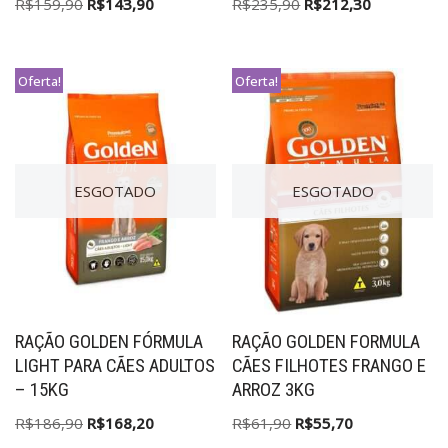
R$
159,90
R$
143,90
R$
235,90
R$
212,30
Oferta!
Oferta!
ESGOTADO
ESGOTADO
RAÇÃO GOLDEN FÓRMULA
RAÇÃO GOLDEN FORMULA
LIGHT PARA CÃES ADULTOS
CÃES FILHOTES FRANGO E
– 15KG
ARROZ 3KG
R$
186,90
R$
168,20
R$
61,90
R$
55,70