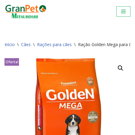
Pular
para
o
conteúdo
Início
\
Cães
\
Rações para cães
\
Ração Golden Mega para Cães
Oferta!