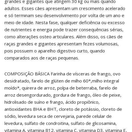
grandes e gigantes que atingem 30 kg ou mais quando
adultos. Esses cães apresentam um crescimento acelerado
e só terminam seu desenvolvimento por volta de um ano e
meio de idade. Nesta fase, qualquer deficiência ou excesso
de nutrientes e energia pode trazer consequências sérias,
como alterações osteo articulares. Além disso, os cães de
raças grandes e gigantes apresentam fezes volumosas,
pois possuem o aparelho digestivo curto, quando
comparados aos de raças pequenas.
COMPOSIÇÃO BÁSICA Farinha de vísceras de frango, ovo
desidratado, farelo de glúten de milho 60*,milho integral
moído*, quirera de arroz, polpa de beterraba, farelo de
arroz desengordurado, gordura de frango, óleo de peixe,
hidrolisado de suíno e frango, ácido propiônico,
antioxidantes BHA e BHT, cloreto de potássio, cloreto de
sódio, levedura seca de cervejaria, parede celular de
levedura, sulfato de condroitina, sulfato de glicosamina,
vitamina A, vitamina B12, vitamina C, vitamina D3, vitamina E,