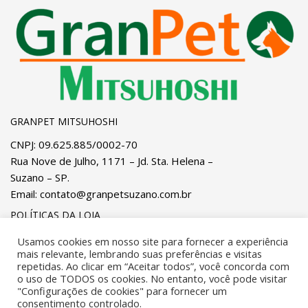
GRANPET MITSUHOSHI
CNPJ: 09.625.885/0002-70
Rua Nove de Julho, 1171 – Jd. Sta. Helena –
Suzano – SP.
Email:
contato@granpetsuzano.com.br
POLÍTICAS DA LOJA
Privacidade
e
Cookies
Pagamentos
Usamos cookies em nosso site para fornecer a experiência
mais relevante, lembrando suas preferências e visitas
Trocas, Devoluções e Reembolsos
Entregas
repetidas. Ao clicar em “Aceitar todos”, você concorda com
o uso de TODOS os cookies. No entanto, você pode visitar
"Configurações de cookies" para fornecer um
Desenvolvido por
OSA IT Solutions
. Todos os direitos
consentimento controlado.