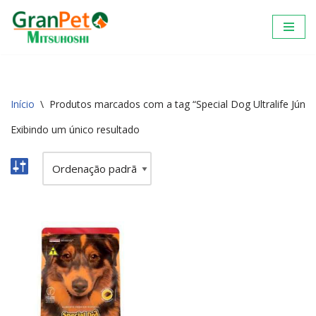
Pular
para
o
conteúdo
Início
\
Produtos marcados com a tag “Special Dog Ultralife Júnio
Exibindo um único resultado