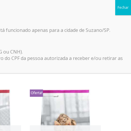
Início
Blog
Loja
Contato
0
stá funcionado apenas para a cidade de Suzano/SP.
Mostrando todos os 4 resultados
G ou CNH).
do CPF da pessoa autorizada a receber e/ou retirar as
Oferta!