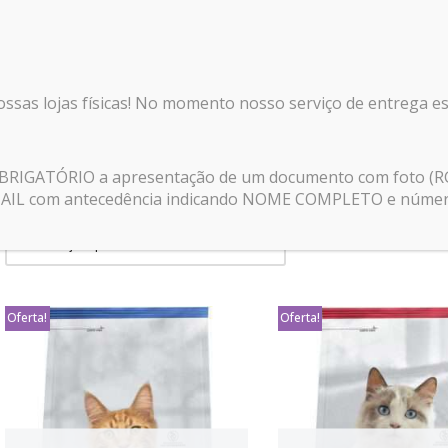
nossas lojas físicas! No momento nosso serviço de entrega e
Início
\
Produtos marcados com a tag “Pro Plan Gatos”
 OBRIGATÓRIO a apresentação de um documento com foto (R
E-MAIL com antecedência indicando NOME COMPLETO e número 
Oferta!
Oferta!