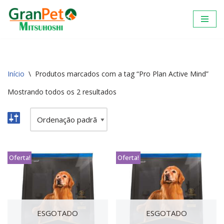
Pular
para
o
conteúdo
Início
\
Produtos marcados com a tag “Pro Plan Active Mind”
Mostrando todos os 2 resultados
Oferta!
Oferta!
ESGOTADO
ESGOTADO