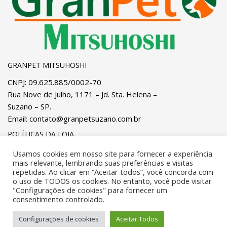
GRANPET MITSUHOSHI
CNPJ: 09.625.885/0002-70
Rua Nove de Julho, 1171 – Jd. Sta. Helena –
Suzano – SP.
Email:
contato@granpetsuzano.com.br
POLÍTICAS DA LOJA
Privacidade
e
Cookies
Pagamentos
Usamos cookies em nosso site para fornecer a experiência
mais relevante, lembrando suas preferências e visitas
Trocas, Devoluções e Reembolsos
Entregas
repetidas. Ao clicar em “Aceitar todos”, você concorda com
o uso de TODOS os cookies. No entanto, você pode visitar
"Configurações de cookies" para fornecer um
Desenvolvido por
OSA IT Solutions
. Todos os direitos
consentimento controlado.
reservados.
Configurações de cookies
Aceitar Todos