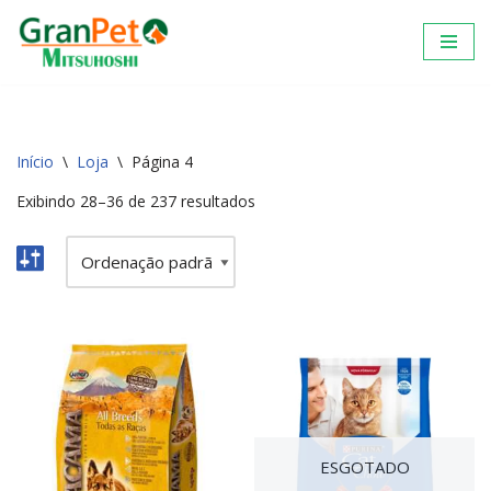
Pular
para
o
conteúdo
Início
\
Loja
\
Página 4
Exibindo 28–36 de 237 resultados
ESGOTADO