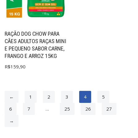
RAÇÃO DOG CHOW PARA
CÃES ADULTOS RAÇAS MINI
E PEQUENO SABOR CARNE,
FRANGO E ARROZ 15KG
R$
159,90
←
1
2
3
4
5
6
7
…
25
26
27
→